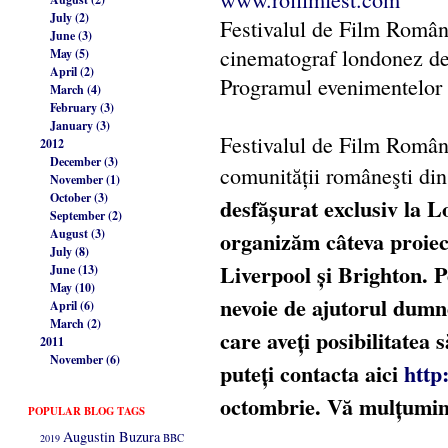
July (2)
Festivalul de Film Române
June (3)
cinematograf londonez de 
May (5)
April (2)
Programul evenimentelor v
March (4)
February (3)
January (3)
Festivalul de Film Române
2012
December (3)
comunității româneşti di
November (1)
October (3)
desfășurat exclusiv la L
September (2)
August (3)
organizăm câteva proiecț
July (8)
Liverpool și Brighton. P
June (13)
May (10)
nevoie de ajutorul dumn
April (6)
March (2)
care aveți posibilitatea
2011
November (6)
puteți contacta aici
http
octombrie. Vă mulțumim
POPULAR BLOG TAGS
Augustin Buzura
2019
BBC