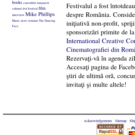
books
convorbiti romanesti
Festivalul a fost întotde
film
cultural
dvd
festival
despre România. Considera
Mike Phillips
interview
Music
news
seminar
The Dancing
iniţiativă non-profit, spri
Face
sponsorizări primite de la
International Creative Co
Cinematografiei din Rom
Rezervaţi-vă în agenda zi
Accesaţi pagina de Faceb
ştiri de ultimă oră, concur
invitaţi şi multe altele!
Acknowledgements
Sitemap
Shi