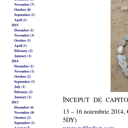
November (7)
October (8)
September (1)
April (1)
2015
December (1)
November (3)
October (1)
April (1)
February (2)
January (1)
2014
December (1)
November (1)
October (2)
September (3)
July (1)
February (2)
January (1)
ÎNCEPUT DE CAPIT
2013
December (4)
13 – 16 noiembrie 2014,
November (8)
October (2)
5DY)
September (1)
www.rofilmfest.com
August (2)