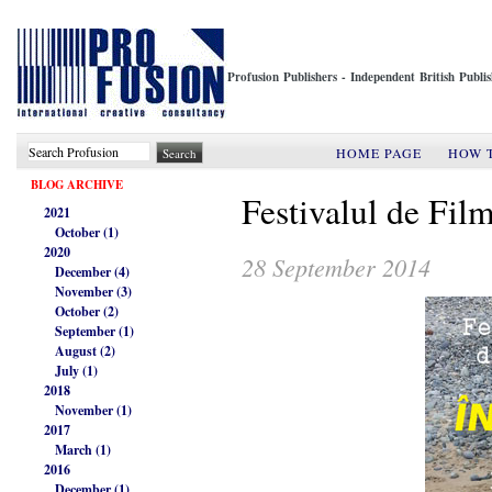
Profusion Publishers - Independent British Publ
HOME PAGE
HOW 
BLOG ARCHIVE
Festivalul de Fil
2021
October (1)
2020
28 September 2014
December (4)
November (3)
October (2)
September (1)
August (2)
July (1)
2018
November (1)
2017
March (1)
2016
December (1)